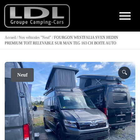
Accueil
/
Nos véhicules "Neuf"
/
FOURGON WESTFALIA SVEN HEDIN
PREMIUM TOIT RELEVABLE SUR MAN TEG 163 CH BOITE AUTO
🔍
Neuf