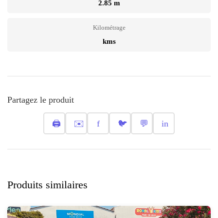
2.85 m
Kilométrage
kms
Partagez le produit
🖨️
✉️
f
🐦
💬
in
Produits similaires